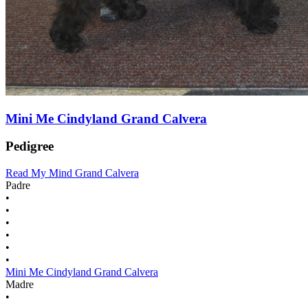
Mini Me Cindyland Grand Calvera
Pedigree
Read My Mind Grand Calvera
Padre
•
•
•
•
•
•
Mini Me Cindyland Grand Calvera
Madre
•