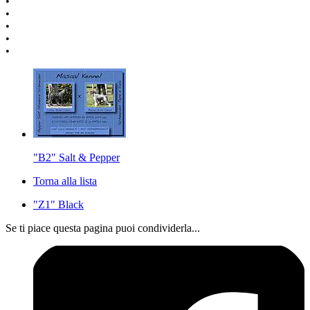
•
•
•
•
•
"B2" Salt & Pepper
Torna alla lista
"Z1" Black
Se ti piace questa pagina puoi condividerla...