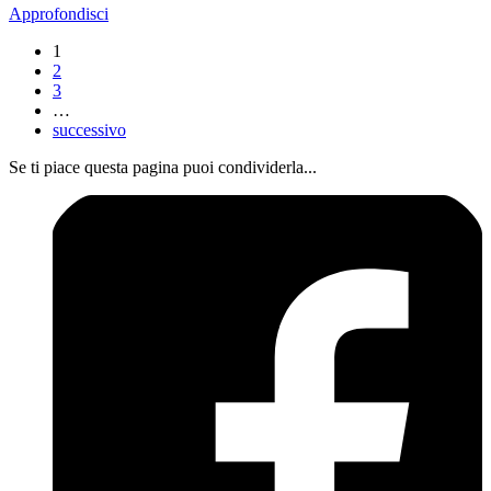
Approfondisci
1
2
3
…
successivo
Se ti piace questa pagina puoi condividerla...