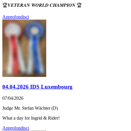
🏆𝑽𝑬𝑻𝑬𝑹𝑨𝑵 𝑾𝑶𝑹𝑳𝑫 𝑪𝑯𝑨𝑴𝑷𝑰𝑶𝑵 🏆
Approfondisci
04.04.2026 IDS Luxembourg
07/04/2026
Judge Mr. Stefan Wächter (D)
What a day for Ingrid & Rider!
Approfondisci