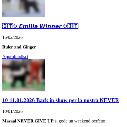
🇮🇹✨️ 𝙀𝙢𝙞𝙡𝙞𝙖 𝙒𝙞𝙣𝙣𝙚𝙧 ✨️🇮🇹
16/02/2026
𝐑𝐮𝐥𝐞𝐫 𝐚𝐧𝐝 𝐆𝐢𝐧𝐠𝐞𝐫
Approfondisci
10-11.01.2026 Back in show per la nostra NEVER
10/01/2026
𝐌𝐚𝐬𝐚𝐚𝐥 𝐍𝐄𝐕𝐄𝐑 𝐆𝐈𝐕𝐄 𝐔𝐏 si gode un weekend perfetto