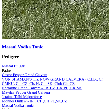
Masaal Vodka Tonic
Pedigree
Masaal Bulgari
Padre
Castor Pepper Grand Calvera
VON SHAMAN'S TIZ NOW GRAND CALVERA - C.I.B., Ch.
ČMKU, Ch. CZ, Ch. H, Ch. SK, Club Ch. CZ
Nectarine Grand Calvera - Ch. CZ, Ch. PL, Ch. SK
Mayday Pepper Grand Calvera
Jetaime Talhi Majoreforce
Mohner Outlaw - INT CH,CH PL,SK,CZ
Masaal Vodka Tonic