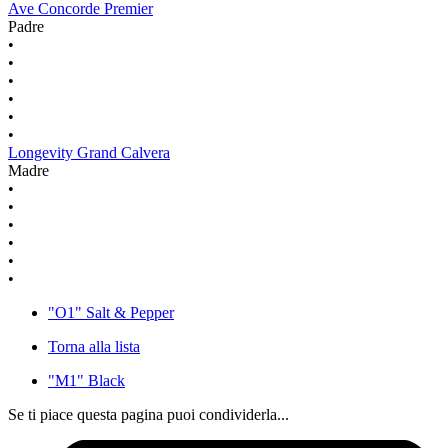
Ave Concorde Premier
Padre
•
•
•
•
•
•
Longevity Grand Calvera
Madre
•
•
•
•
•
•
"O1" Salt & Pepper
Torna alla lista
"M1" Black
Se ti piace questa pagina puoi condividerla...