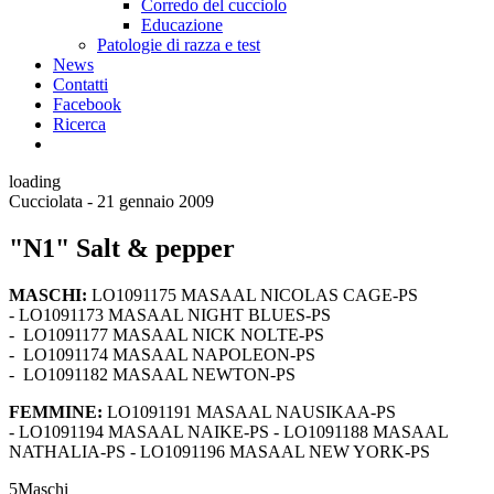
Corredo del cucciolo
Educazione
Patologie di razza e test
News
Contatti
Facebook
Ricerca
loading
Cucciolata - 21 gennaio 2009
"N1" Salt & pepper
MASCHI:
LO1091175 MASAAL NICOLAS CAGE-PS
- LO1091173 MASAAL NIGHT BLUES-PS
- LO1091177 MASAAL NICK NOLTE-PS
- LO1091174 MASAAL NAPOLEON-PS
- LO1091182 MASAAL NEWTON-PS
FEMMINE:
LO1091191 MASAAL NAUSIKAA-PS
- LO1091194 MASAAL NAIKE-PS - LO1091188 MASAAL
NATHALIA-PS - LO1091196 MASAAL NEW YORK-PS
5
Maschi