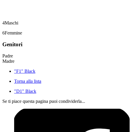
4
Maschi
6
Femmine
Genitori
Padre
Madre
"F1" Black
Torna alla lista
"D1" Black
Se ti piace questa pagina puoi condividerla...