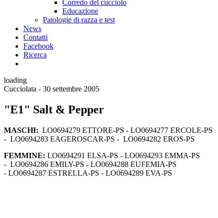
Corredo del cucciolo
Educazione
Patologie di razza e test
News
Contatti
Facebook
Ricerca
loading
Cucciolata - 30 settembre 2005
"E1" Salt & Pepper
MASCHI:
LO0694279 ETTORE-PS - LO0694277 ERCOLE-PS
- LO0694283 EAGEROSCAR-PS - LO0694282 EROS-PS
FEMMINE:
LO0694291 ELSA-PS - LO0694293 EMMA-PS
- LO0694286 EMILY-PS - LO0694288 EUFEMIA-PS
- LO0694287 ESTRELLA-PS - LO0694289 EVA-PS