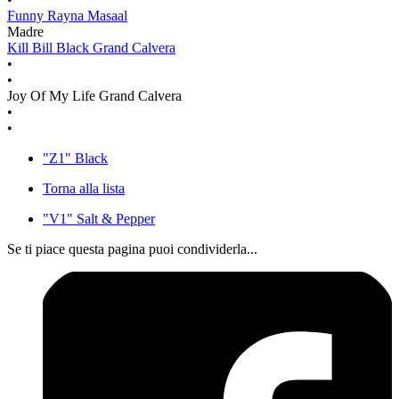
Funny Rayna Masaal
Madre
Kill Bill Black Grand Calvera
•
•
Joy Of My Life Grand Calvera
•
•
"Z1" Black
Torna alla lista
"V1" Salt & Pepper
Se ti piace questa pagina puoi condividerla...