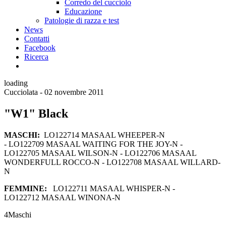
Corredo del cucciolo
Educazione
Patologie di razza e test
News
Contatti
Facebook
Ricerca
loading
Cucciolata - 02 novembre 2011
"W1" Black
MASCHI:
LO122714 MASAAL WHEEPER-N
- LO122709 MASAAL WAITING FOR THE JOY-N -
LO122705 MASAAL WILSON-N - LO122706 MASAAL
WONDERFULL ROCCO-N - LO122708 MASAAL WILLARD-
N
FEMMINE:
LO122711 MASAAL WHISPER-N -
LO122712 MASAAL WINONA-N
4
Maschi