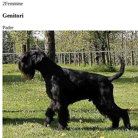
2
Femmine
Genitori
Padre