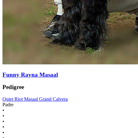
Funny Rayna Masaal
Pedigree
Quiet Riot Masaal Grand Calvera
Padre
•
•
•
•
•
•