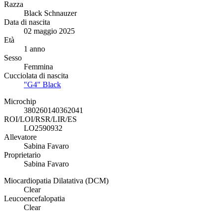
Razza
Black Schnauzer
Data di nascita
02 maggio 2025
Età
1 anno
Sesso
Femmina
Cucciolata di nascita
"G4" Black
Microchip
380260140362041
ROI/LOI/RSR/LIR/ES
LO2590932
Allevatore
Sabina Favaro
Proprietario
Sabina Favaro
Miocardiopatia Dilatativa (DCM)
Clear
Leucoencefalopatia
Clear