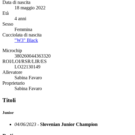
Data di nascita
18 maggio 2022
Età
4 anni
Sesso
Femmina
Cucciolata di nascita
"W3" Black
Microchip
380260044363320
ROI/LOI/RSR/LIR/ES
LO22130149
Allevatore
Sabina Favaro
Proprietario
Sabina Favaro
Titoli
Junior
04/06/2023 -
Slovenian Junior Champion