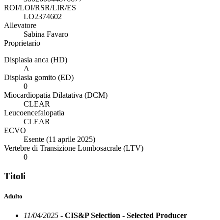
ROI/LOI/RSR/LIR/ES
LO2374602
Allevatore
Sabina Favaro
Proprietario
Displasia anca (HD)
A
Displasia gomito (ED)
0
Miocardiopatia Dilatativa (DCM)
CLEAR
Leucoencefalopatia
CLEAR
ECVO
Esente (11 aprile 2025)
Vertebre di Transizione Lombosacrale (LTV)
0
Titoli
Adulto
11/04/2025 -
CIS&P Selection - Selected Producer