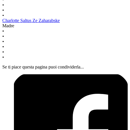
•
•
•
Charlotte Saltus Ze Zaharabske
Madre
•
•
•
•
•
•
Se ti piace questa pagina puoi condividerla...