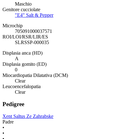
Maschio
Genitore cucciolate
"E4" Salt & Pepper
Microchip
705091000037571
ROI/LOI/RSR/LIR/ES
SLRSSP-000035
Displasia anca (HD)
A
Displasia gomito (ED)
0
Miocardiopatia Dilatativa (DCM)
Clear
Leucoencefalopatia
Clear
Pedigree
Xent Saltus Ze Zahrabske
Padre
•
•
•