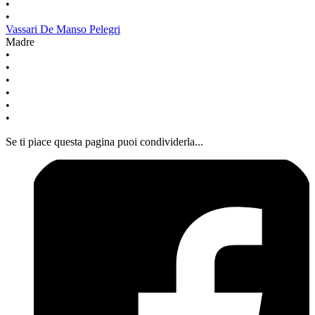
•
•
Vassari De Manso Pelegri
Madre
•
•
•
•
•
•
Se ti piace questa pagina puoi condividerla...