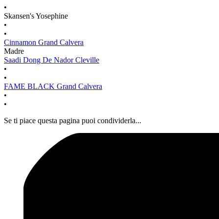
•
Skansen's Yosephine
•
•
Cinnamon Grand Calvera
Madre
Saadi Dong De Nador Cleville
•
•
FAME BLACK Grand Calvera
•
•
Se ti piace questa pagina puoi condividerla...