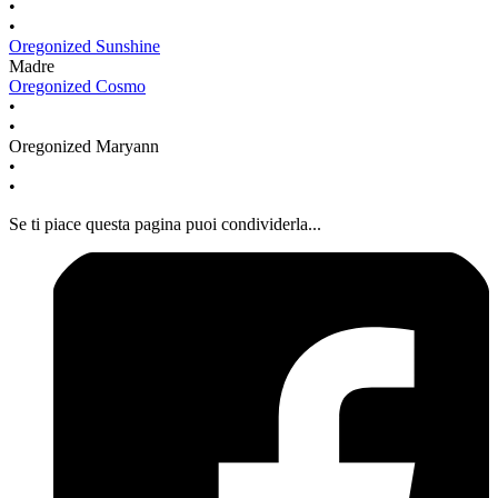
•
•
Oregonized Sunshine
Madre
Oregonized Cosmo
•
•
Oregonized Maryann
•
•
Se ti piace questa pagina puoi condividerla...