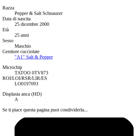
Razza
Pepper & Salt Schnauzer
Data di nascita
25 dicembre 2000
Età
25 anni
Sesso
Maschio
Genitore cucciolate
"A1" Salt & Pepper
Microchip
TATOO 0TV873
ROI/LOI/RSR/LIR/ES
LO0197093
Displasia anca (HD)
A
Se ti piace questa pagina puoi condividerla...