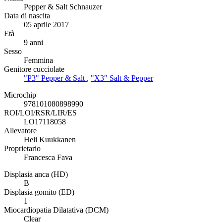
Pepper & Salt Schnauzer
Data di nascita
05 aprile 2017
Età
9 anni
Sesso
Femmina
Genitore cucciolate
"P3" Pepper & Salt
,
"X3" Salt & Pepper
Microchip
978101080898990
ROI/LOI/RSR/LIR/ES
LO17118058
Allevatore
Heli Kuukkanen
Proprietario
Francesca Fava
Displasia anca (HD)
B
Displasia gomito (ED)
1
Miocardiopatia Dilatativa (DCM)
Clear