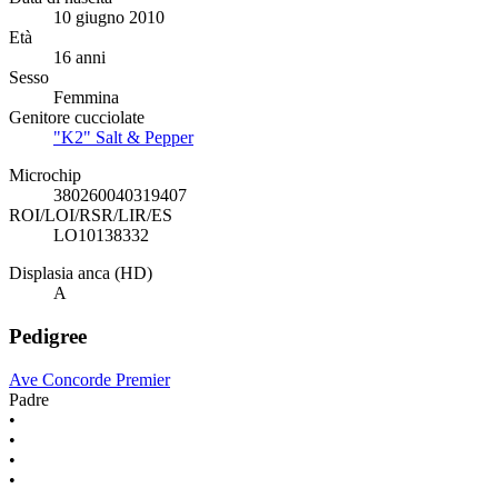
10 giugno 2010
Età
16 anni
Sesso
Femmina
Genitore cucciolate
"K2" Salt & Pepper
Microchip
380260040319407
ROI/LOI/RSR/LIR/ES
LO10138332
Displasia anca (HD)
A
Pedigree
Ave Concorde Premier
Padre
•
•
•
•