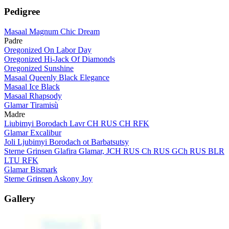
Pedigree
Masaal Magnum Chic Dream
Padre
Oregonized On Labor Day
Oregonized Hi-Jack Of Diamonds
Oregonized Sunshine
Masaal Queenly Black Elegance
Masaal Ice Black
Masaal Rhapsody
Glamar Tiramisù
Madre
Liubimyi Borodach Lavr CH RUS CH RFK
Glamar Excalibur
Joli Ljubimyi Borodach ot Barbatsutsy
Sterne Grinsen Glafira Glamar, JCH RUS Ch RUS GCh RUS BLR
LTU RFK
Glamar Bismark
Sterne Grinsen Askony Joy
Gallery