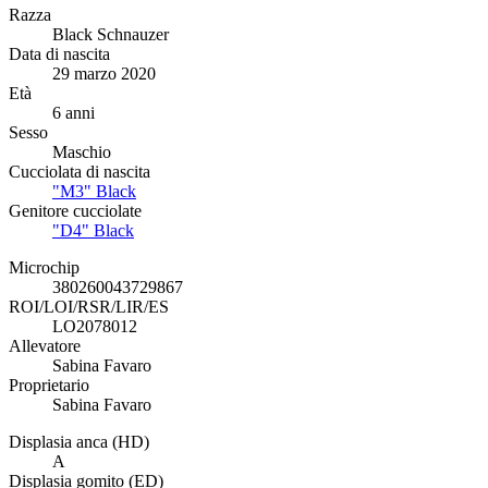
Razza
Black Schnauzer
Data di nascita
29 marzo 2020
Età
6 anni
Sesso
Maschio
Cucciolata di nascita
"M3" Black
Genitore cucciolate
"D4" Black
Microchip
380260043729867
ROI/LOI/RSR/LIR/ES
LO2078012
Allevatore
Sabina Favaro
Proprietario
Sabina Favaro
Displasia anca (HD)
A
Displasia gomito (ED)