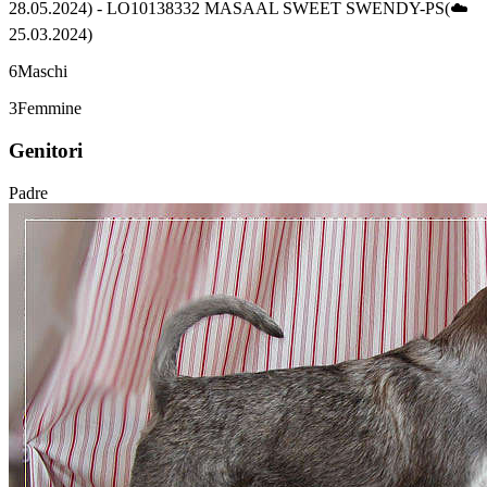
28.05.2024) - LO10138332 MASAAL SWEET SWENDY-PS(☁️
25.03.2024)
6
Maschi
3
Femmine
Genitori
Padre