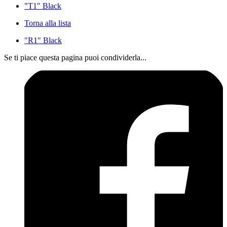
"T1" Black
Torna alla lista
"R1" Black
Se ti piace questa pagina puoi condividerla...