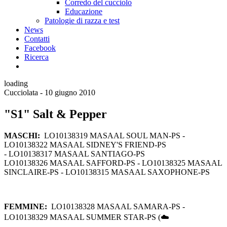
Corredo del cucciolo
Educazione
Patologie di razza e test
News
Contatti
Facebook
Ricerca
loading
Cucciolata - 10 giugno 2010
"S1" Salt & Pepper
MASCHI:
LO10138319 MASAAL SOUL MAN-PS -
LO10138322 MASAAL SIDNEY'S FRIEND-PS
- LO10138317 MASAAL SANTIAGO-PS
LO10138326 MASAAL SAFFORD-PS - LO10138325 MASAAL
SINCLAIRE-PS - LO10138315 MASAAL SAXOPHONE-PS
FEMMINE:
LO10138328 MASAAL SAMARA-PS -
LO10138329 MASAAL SUMMER STAR-PS (☁️