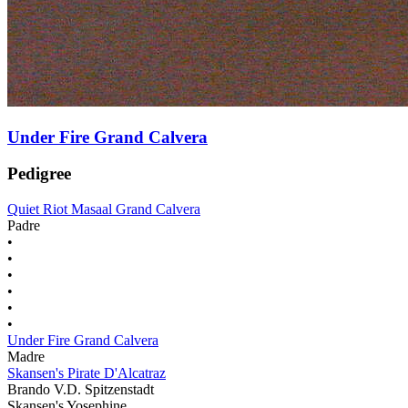
Under Fire Grand Calvera
Pedigree
Quiet Riot Masaal Grand Calvera
Padre
•
•
•
•
•
•
Under Fire Grand Calvera
Madre
Skansen's Pirate D'Alcatraz
Brando V.D. Spitzenstadt
Skansen's Yosephine