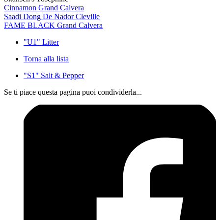
Cinnamon Grand Calvera
Saadi Dong De Nador Cleville
FAME BLACK Grand Calvera
"U1" Litter
Torna alla lista
"S1" Salt & Pepper
Se ti piace questa pagina puoi condividerla...