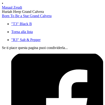
•
Masaal Zeudi
Huriah Heep Grand Calvera
Born To Be a Star Grand Calvera
"T3" Black B
Torna alla lista
"R3" Salt & Pepper
Se ti piace questa pagina puoi condividerla...