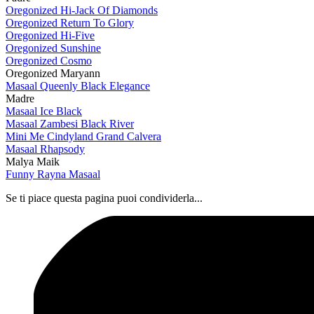
Oregonized Hi-Jack Of Diamonds
Oregonized Return To Glory
Oregonized Hi-Five
Oregonized Sunshine
Oregonized Cosmo
Oregonized Maryann
Masaal Queenly Black Elegance
Madre
Masaal Ice Black
Masaal Zambesi Black River
Mini Me Cindyland Grand Calvera
Masaal Rhapsody
Malya Maik
Funny Rayna Masaal
Se ti piace questa pagina puoi condividerla...