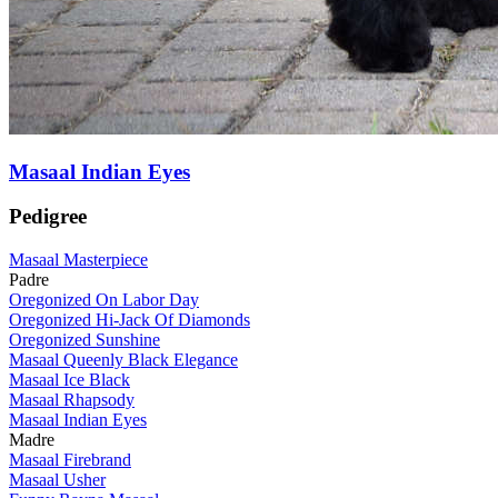
Masaal Indian Eyes
Pedigree
Masaal Masterpiece
Padre
Oregonized On Labor Day
Oregonized Hi-Jack Of Diamonds
Oregonized Sunshine
Masaal Queenly Black Elegance
Masaal Ice Black
Masaal Rhapsody
Masaal Indian Eyes
Madre
Masaal Firebrand
Masaal Usher